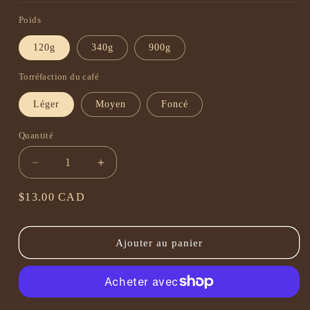
Poids
120g
340g
900g
Torréfaction du café
Léger
Moyen
Foncé
Quantité
Quantité
Réduire
Augmenter
la
la
quantité
quantité
Prix
$13.00 CAD
de
de
habituel
Colombie
Colombie
–
–
Ajouter au panier
Excelso
Excelso
Antioquia
Antioquia