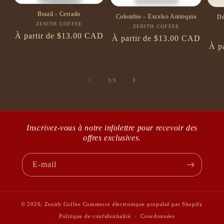
Brazil - Cerrado
Colombie – Excelso Antioquia
Dé
ZENITH COFFEE
Fournisseur :
ZENITH COFFEE
Fournisseur :
Prix
À partir de $13.00 CAD
Prix
À partir de $13.00 CAD
Prix
À p
habituel
habituel
habi
de
1
/
3
Inscrivez-vous à notre infolettre pour recevoir des
offres exclusives.
E-mail
© 2026,
Zenith Coffee
Commerce électronique propulsé par Shopify
Politique de confidentialité
Coordonnées